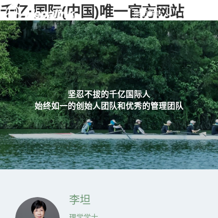
千亿·国际(中国)唯一官方网站
集团群站
坚忍不拔的千亿国际人
始终如一的创始人团队和优秀的管理团队
李坦
理学学士