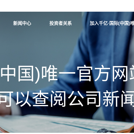
新闻中心
投资者关系
加入千亿·国际(中国)
(中国)唯一官方
可以查阅公司新