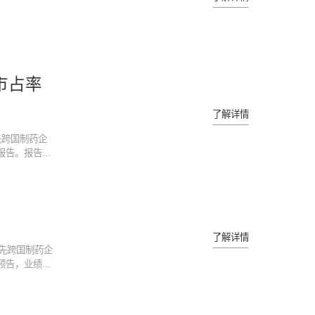
市占率
了解详情
先跨国制药企
绩报告。报告显
了解详情
领先跨国制药企
绩预告，业绩预