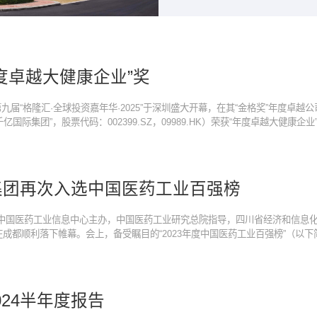
度卓越大健康企业”奖
第九届“格隆汇·全球投资嘉年华·2025”于深圳盛大开幕，在其“金格奖”年度卓越
亿国际集团”，股票代码：002399.SZ，09989.HK）荣获“年度卓越大健康企
集团再次入选中国医药工业百强榜
，由中国医药工业信息中心主办，中国医药工业研究总院指导，四川省经济和信息化厅
在成都顺利落下帷幕。会上，备受瞩目的“2023年度中国医药工业百强榜”（以下简
024半年度报告