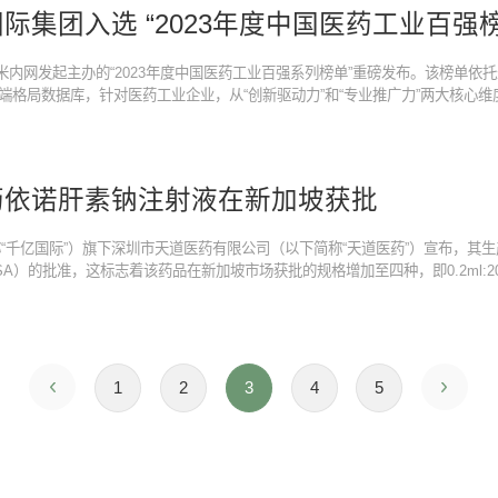
集团入选 “2023年度中国医药工业百强榜
由米内网发起主办的“2023年度中国医药工业百强系列榜单”重磅发布。该榜单依
格局数据库，针对医药工业企业，从“创新驱动力”和“专业推广力”两大核心维
药依诺肝素钠注射液在新加坡获批
简称“千亿国际”）旗下深圳市天道医药有限公司（以下简称“天道医药”）宣布，其
的批准，这标志着该药品在新加坡市场获批的规格增加至四种，即0.2ml:20mg, 
1
2
3
4
5