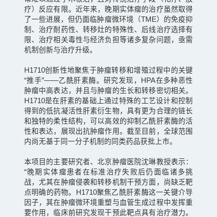
疗）反应有限。近年来，晚期实体瘤的治疗虽然取得
了一些进展，但仍面临肿瘤微环境（TME）的免疫抑
制、治疗耐药性、转移灶的特殊性、后线治疗选择有
限、治疗相关毒性与经济负担等诸多复杂问题，亟需
机制创新与治疗升级。
H1710创新性地聚焦于肿瘤转移和增殖过程中的关键
“推手”——乙酰肝素酶。研究发现，HPA在多种恶性
肿瘤中高表达，并且与肿瘤的生长和转移密切相关。
H1710是在肝素的基础上通过特殊的工艺设计和控制
得到的低抗凝活性肝素衍生物，具有更为合理的链长
和独特的柔性结构，可以高效的抑制乙酰肝素酶的活
性和表达，展现出抗肿瘤作用。截至目前，全球范围
内尚无基于同一分子机制的同类药品获批上市。
本项目的主要研究者、北京肿瘤医院沈琳教授表示：
“晚期实体瘤患者在标准治疗失败后仍面临诸多挑
战，尤其在肿瘤侵袭和转移机制干预方面，尚缺乏靶
点明确的药物。H1710聚焦乙酰肝素酶这一关键介导
因子，其在肿瘤微环境重塑与血管生成过程中发挥重
要作用，临床前研究发现干预此靶点具有治疗潜力。