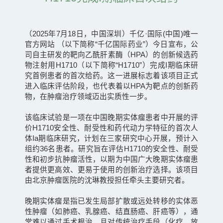
（2025年7月18日，中国深圳）千亿·国际(中国)唯一
官方网站 （以下简称“千亿国际药业”）今日宣布，公
司自主研发的靶向乙酰肝素酶（HPA）的创新候选药
物注射用H1710（以下简称“H1710”）完成I期临床研
究首例患者的首次给药。这一进展标志着该项目正式
进入临床评估阶段，也代表着以HPA为靶点的创新药
物，在肿瘤治疗领域迈出实质性一步。
该临床试验是一项在中国晚期实体瘤患者中开展的评
价H1710安全性、耐受性和药代动力学特征的首次人
体Ia期临床研究，计划在三家研究中心开展，预计入
组约36名患者。研究旨在评估H1710的安全性、耐受
性和初步抗肿瘤活性，以期为中国广大晚期实体瘤患
者提供更高效、更易于使用的创新治疗选择。该项目
由北京肿瘤医院的沈琳教授担任牵头主要研究者。
晚期实体瘤是指已发生局部扩散或远处转移的实体恶
性肿瘤（如肺癌、乳腺癌、结直肠癌、肝癌等），通
常难以通过手术根治，且对传统治疗手段（化疗、放