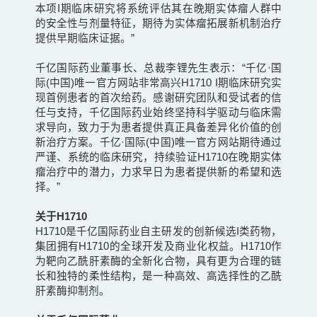
本项I期临床研究将系统评估其在晚期实体瘤人群中
的安全性与剂量特征，期待为实体瘤拓展新机制治疗
提供早期临床证据。”
千亿国际药业董事长、总裁李锂先生表示：“千亿·国
际(中国)唯一官方网站非常高兴H1710 I期临床研究实
现首例患者的首次给药。感谢研究团队和受试者的信
任与支持，千亿国际药业始终坚持科学驱动与临床需
求导向，致力于为患者提供真正具备差异化价值的创
新治疗方案。千亿·国际(中国)唯一官方网站期待通过
严谨、系统的临床研究，持续验证H1710在晚期实体
瘤治疗中的潜力，力求早日为患者提供新的希望和选
择。”
关于H1710
H1710是千亿国际药业自主研发的创新候选I类药物，
集团拥有H1710的全球开发及商业化权益。H1710作
为靶向乙酰肝素酶的全新化合物，具有更为合理的链
长和独特的柔性结构，是一种高效、高选择性的乙酰
肝素酶抑制剂。